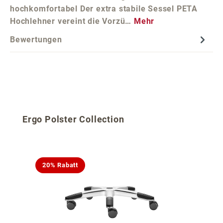
hochkomfortabel Der extra stabile Sessel PETA
Hochlehner vereint die Vorzü…
Mehr
Bewertungen
Produktgalerie überspringen
Ergo Polster Collection
20% Rabatt