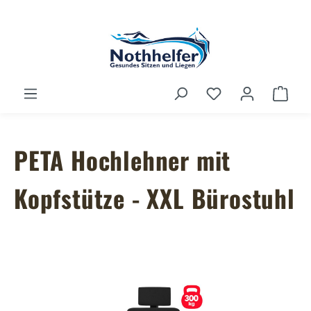
Zum Hauptinhalt springen
Du hast 0 Produ
Ware
PETA Hochlehner mit
Kopfstütze - XXL Bürostuhl
Bildergalerie überspringen