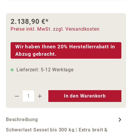
2.138,90 €*
Preise inkl. MwSt. zzgl. Versandkosten
Wir haben Ihnen 20% Herstellerrabatt in
Abzug gebracht.
Lieferzeit: 5-12 Werktage
Produkt Anzahl: Gib den gewünschten We
In den Warenkorb
Beschreibung
Schwerlast Sessel bis 300 kg | Extra breit &