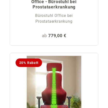
Office - Bürostuhl bei
Prostataerkrankung
Bürostuhl Office bei
Prostataerkrankung
Regulärer Preis:
ab
779,00 €
20% Rabatt