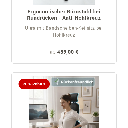
Ergonomischer Bürostuhl bei
Rundrücken - Anti-Hohlkreuz
Ultra mit Bandscheiben-Keilsitz bei
Hohlkreuz
Regulärer Preis:
ab
489,00 €
20% Rabatt