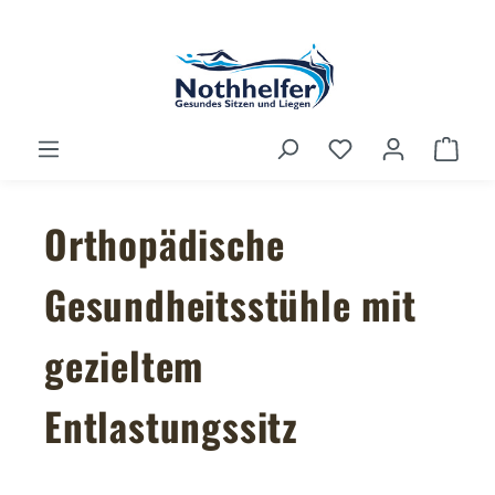
Zum Hauptinhalt springen
Du hast 0 Produ
Ware
Orthopädische
Gesundheitsstühle mit
gezieltem
Entlastungssitz