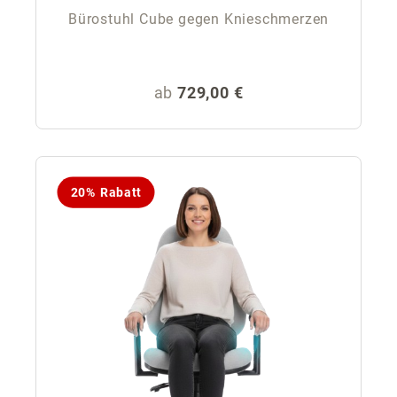
Bürostuhl Cube gegen Knieschmerzen
Regulärer Preis:
ab
729,00 €
20% Rabatt