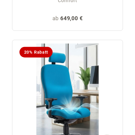
Comfort
Regulärer Preis:
ab
649,00 €
20% Rabatt