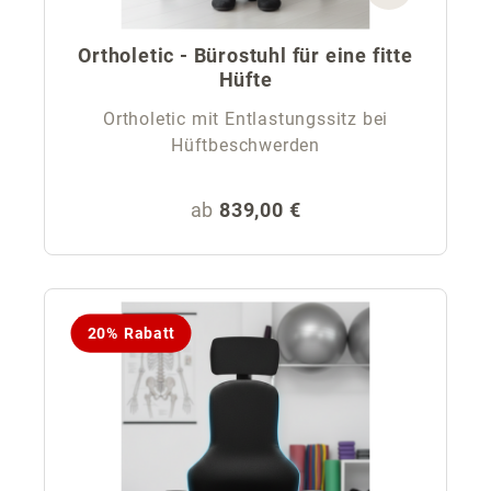
Ortholetic - Bürostuhl für eine fitte
Hüfte
Ortholetic mit Entlastungssitz bei
Hüftbeschwerden
Regulärer Preis:
ab
839,00 €
20% Rabatt