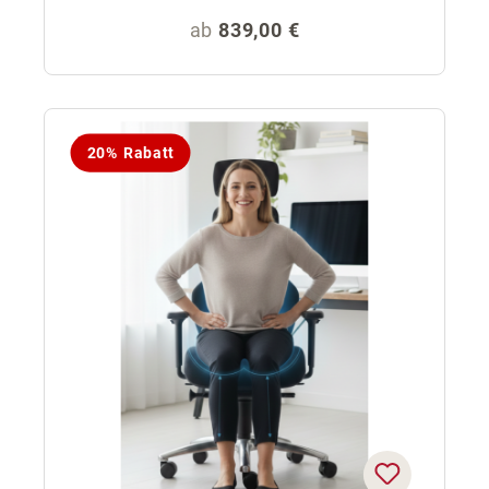
Regulärer Preis:
ab
839,00 €
20% Rabatt