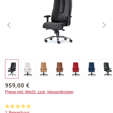
959,00 €
Regulärer Preis:
Preise inkl. MwSt. zzgl. Versandkosten
Durchschnittliche Bewertung von 5 von 5 Sternen
1 Bewertung