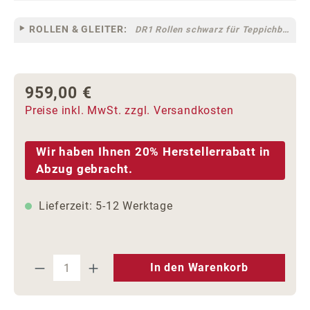
ROLLEN & GLEITER:
DR1 Rollen schwarz für Teppichböden [10]
959,00 €
Regulärer Preis:
Preise inkl. MwSt. zzgl. Versandkosten
Wir haben Ihnen 20% Herstellerrabatt in
Abzug gebracht.
Lieferzeit: 5-12 Werktage
Produkt Anzahl: Gib den gewünschten We
In den Warenkorb