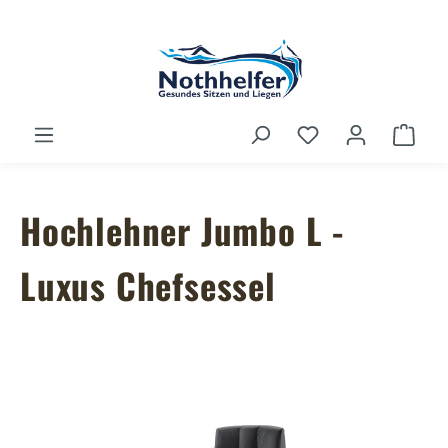
Zum Hauptinhalt springen
Du hast 0 Produ
Ware
Hochlehner Jumbo L -
Luxus Chefsessel
Bildergalerie überspringen