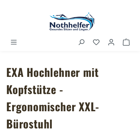
Zum Hauptinhalt springen
Du hast 0 Produ
Ware
EXA Hochlehner mit
Kopfstütze -
Ergonomischer XXL-
Bürostuhl