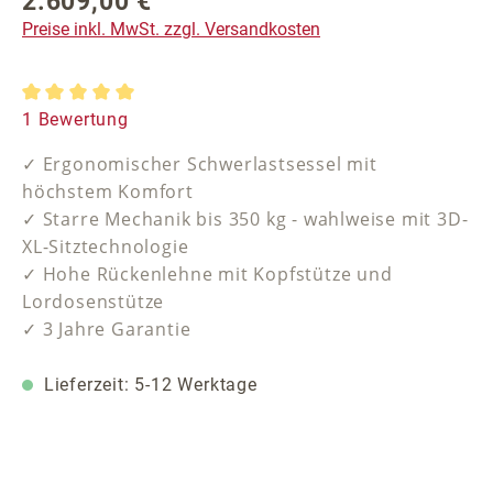
2.609,00 €
Regulärer Preis:
Preise inkl. MwSt. zzgl. Versandkosten
Durchschnittliche Bewertung von 5 von 5 Sternen
1 Bewertung
✓ Ergonomischer Schwerlastsessel mit
höchstem Komfort
✓ Starre Mechanik bis 350 kg - wahlweise mit 3D-
XL-Sitztechnologie
✓ Hohe Rückenlehne mit Kopfstütze und
Lordosenstütze
✓ 3 Jahre Garantie
Lieferzeit: 5-12 Werktage