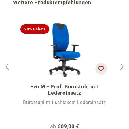
Produktgalerie überspringen
Weitere Produktempfehlungen:
20% Rabatt
Evo M - Profi Bürostuhl mit
Ledereinsatz
Bürostuhl mit schickem Ledereinsatz
Regulärer Preis:
ab
609,00 €