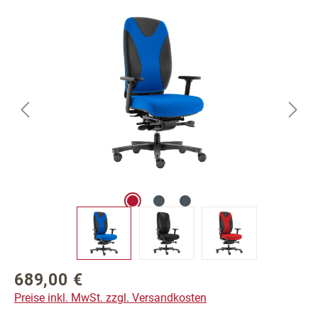
Bildergalerie überspringen
689,00 €
Regulärer Preis:
Preise inkl. MwSt. zzgl. Versandkosten