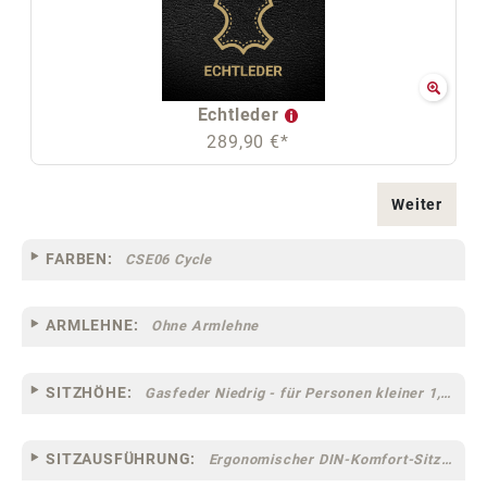
Echtleder
289,90 €*
Weiter
FARBEN:
CSE06 Cycle
ARMLEHNE:
Ohne Armlehne
SITZHÖHE:
Gasfeder Niedrig - für Personen kleiner 1,60 m
SITZAUSFÜHRUNG:
Ergonomischer DIN-Komfort-Sitz [75]