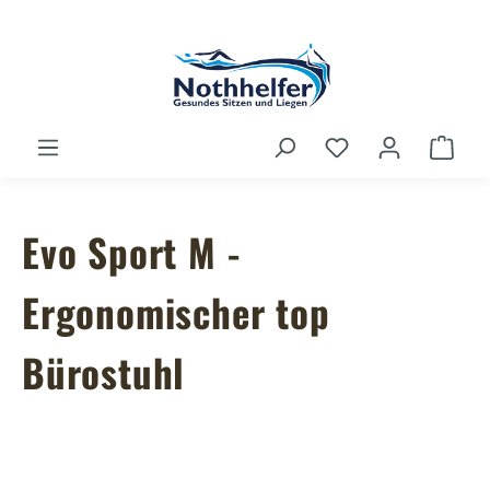
Zum Hauptinhalt springen
Du hast 0 Produ
Ware
Evo Sport M -
Ergonomischer top
Bürostuhl