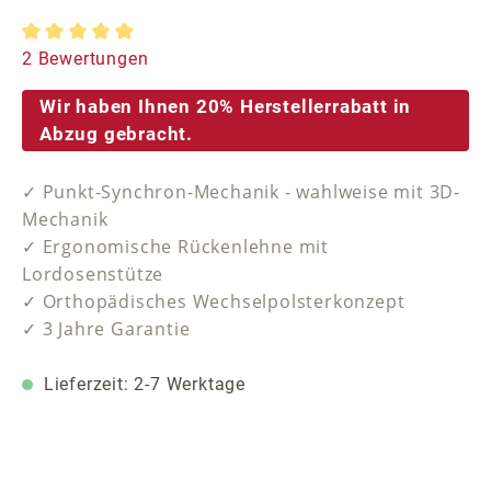
Durchschnittliche Bewertung von 5 von 5 Sternen
2 Bewertungen
Wir haben Ihnen 20% Herstellerrabatt in
Abzug gebracht.
✓ Punkt-Synchron-Mechanik - wahlweise mit 3D-
Mechanik
✓ Ergonomische Rückenlehne mit
Lordosenstütze
✓ Orthopädisches Wechselpolsterkonzept
✓ 3 Jahre Garantie
Lieferzeit: 2-7 Werktage